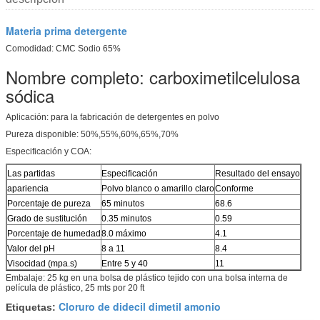
Materia prima detergente
Comodidad: CMC Sodio 65%
Nombre completo: carboximetilcelulosa
sódica
Aplicación: para la fabricación de detergentes en polvo
Pureza disponible: 50%,55%,60%,65%,70%
Especificación y COA:
Las partidas
Especificación
Resultado del ensayo
apariencia
Polvo blanco o amarillo claro
Conforme
Porcentaje de pureza
65 minutos
68.6
Grado de sustitución
0.35 minutos
0.59
Porcentaje de humedad
8.0 máximo
4.1
Valor del pH
8 a 11
8.4
Visocidad (mpa.s)
Entre 5 y 40
11
Embalaje: 25 kg en una bolsa de plástico tejido con una bolsa interna de
película de plástico, 25 mts por 20 ft
Cloruro de didecil dimetil amonio
Etiquetas: