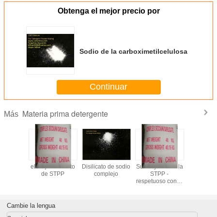
Obtenga el mejor precio por
Sodio de la carboximetilcelulosa
Continuar
Materia prima detergente
Más
de grado
el mejor sustituto
Disilicato de sodio
Sustituyente de la
CSDS - 
rgente -
de STPP
complejo
STPP -
construc
cio y de
respetuoso con el
detergent
alidad
medio ambiente
contami
Cambie la lengua