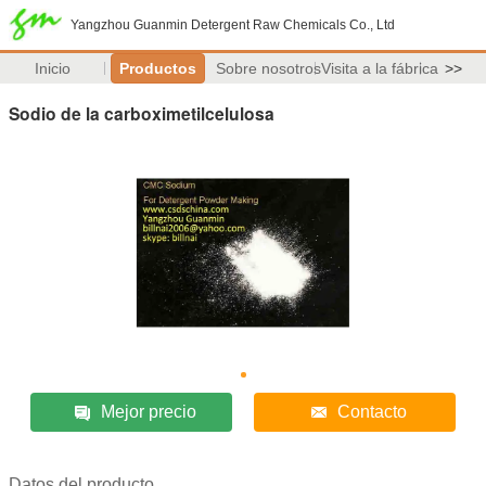
Yangzhou Guanmin Detergent Raw Chemicals Co., Ltd
Inicio
Productos
Sobre nosotros
Visita a la fábrica
>>
Sodio de la carboximetilcelulosa
Mejor precio
Contacto
Datos del producto