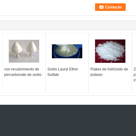
con recubrimiento de
Sodio Lauryl Ether
Flakes de hidróxido de
Z
percarbonato de sodio
Sulfate
potasio
p
i