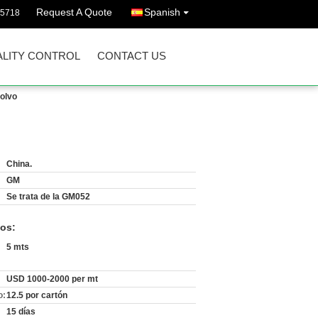
Request A Quote
Spanish
85718
LITY CONTROL
CONTACT US
polvo
China.
GM
Se trata de la GM052
os:
5 mts
USD 1000-2000 per mt
o:
12.5 por cartón
15 días