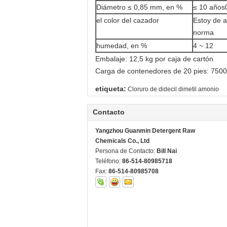
Diámetro ≤ 0,85 mm, en %
≤ 10 años
el color del cazador
Estoy de a
norma
humedad, en %
4 ~ 12
Embalaje: 12,5 kg por caja de cartón
Carga de contenedores de 20 pies: 7500
etiqueta:
Cloruro de didecil dimetil amonio
Contacto
Yangzhou Guanmin Detergent Raw
Chemicals Co., Ltd
Persona de Contacto:
Bill Nai
Teléfono:
86-514-80985718
Fax:
86-514-80985708