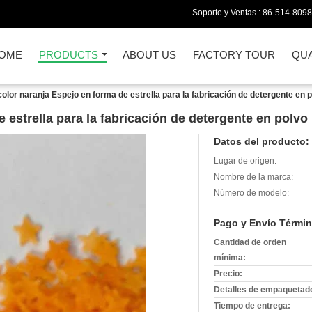
Soporte y Ventas :
86-514-809
OME
PRODUCTS
ABOUT US
FACTORY TOUR
QUA
color naranja Espejo en forma de estrella para la fabricación de detergente en 
 estrella para la fabricación de detergente en polvo
Datos del producto:
Lugar de origen:
Nombre de la marca:
Número de modelo:
Pago y Envío Términ
Cantidad de orden
mínima:
Precio:
Detalles de empaquetad
Tiempo de entrega: