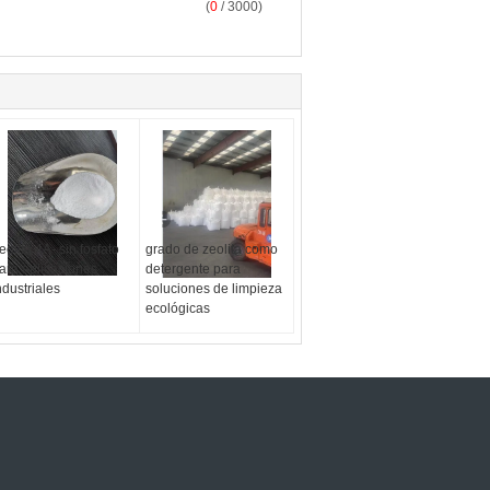
(
0
/ 3000)
eolita 4A- sin fosfato
grado de zeolita como
ara aplicaciones
detergente para
ndustriales
soluciones de limpieza
ecológicas