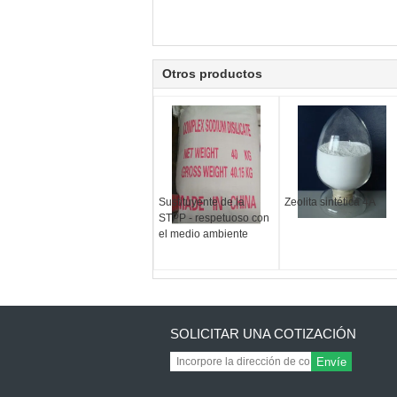
Otros productos
Sustituyente de la
Zeolita sintética 4A
STPP - respetuoso con
el medio ambiente
SOLICITAR UNA COTIZACIÓN
Envíe