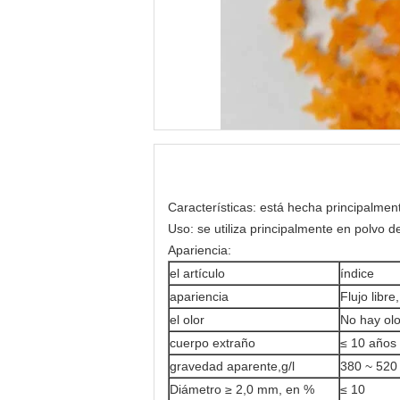
Características: está hecha principalme
Uso: se utiliza principalmente en polvo d
Apariencia:
el artículo
índice
apariencia
Flujo libr
el olor
No hay olo
cuerpo extraño
≤ 10 años
gravedad aparente,g/l
380 ~ 520
Diámetro ≥ 2,0 mm, en %
≤ 10