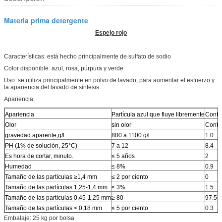
Materia prima detergente
Espejo rojo
Características: está hecho principalmente de sulfato de sodio
Color disponible: azul, rosa, púrpura y verde
Uso: se utiliza principalmente en polvo de lavado, para aumentar el esfuerzo y
la apariencia del lavado de síntesis.
Apariencia:
Apariencia
Partícula azul que fluye libremente
Confo
Olor
sin olor
Confo
gravedad aparente,g/l
800 a 1100 g/l
1.0
PH (1% de solución, 25°C)
7 a 12
8.4
Es hora de cortar, minuto.
≤ 5 años
2
Humedad
≤ 8%
0.9
Tamaño de las partículas ≥1,4 mm
≤ 2 por ciento
0
Tamaño de las partículas 1,25-1,4 mm
≤ 3%
1.5
Tamaño de las partículas 0,45-1,25 mm
≥ 80
97.5
Tamaño de las partículas < 0,18 mm
≤ 5 por ciento
0.3
Embalaje: 25 kg por bolsa