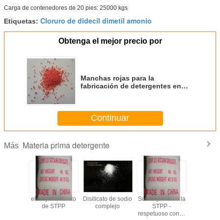
Carga de contenedores de 20 pies: 25000 kgs
Cloruro de didecil dimetil amonio
Etiquetas:
Obtenga el mejor precio por
Manchas rojas para la
fabricación de detergentes en
polvo
Continuar
Materia prima detergente
Más
de grado
el mejor sustituto
Disilicato de sodio
Sustituyente de la
CSDS - 
rgente -
de STPP
complejo
STPP -
construc
cio y de
respetuoso con el
detergent