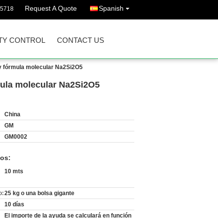
Request A Quote
Spanish
85718
TY CONTROL
CONTACT US
 y fórmula molecular Na2Si2O5
rmula molecular Na2Si2O5
China
GM
GM0002
os:
10 mts
o:
25 kg o una bolsa gigante
10 días
El importe de la ayuda se calculará en función