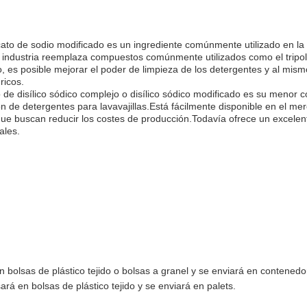
ílicato de sodio modificado es un ingrediente comúnmente utilizado en l
 industria reemplaza compuestos comúnmente utilizados como el tripolí
es posible mejorar el poder de limpieza de los detergentes y al mismo
ricos.
so de disílico sódico complejo o disílico sódico modificado es su menor
n de detergentes para lavavajillas.Está fácilmente disponible en el mer
s que buscan reducir los costes de producción.Todavía ofrece un excel
ales.
 bolsas de plástico tejido o bolsas a granel y se enviará en contenedo
ará en bolsas de plástico tejido y se enviará en palets.