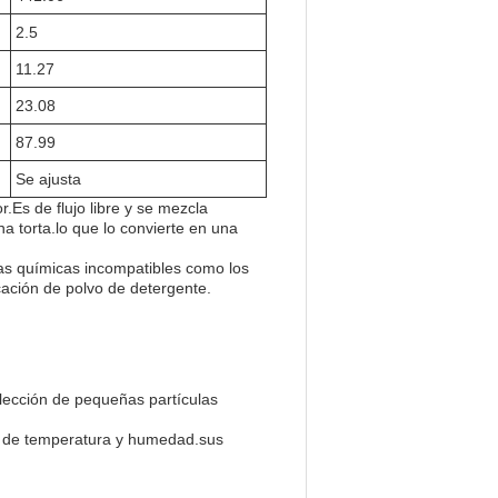
2.5
11.27
23.08
87.99
Se ajusta
r.Es de flujo libre y se mezcla
a torta.lo que lo convierte en una
as químicas incompatibles como los
icación de polvo de detergente.
olección de pequeñas partículas
es de temperatura y humedad.sus