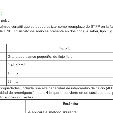
:
n polvo
 químico versátil que se puede utilizar como reemplazo de STPP en la f
a ONUEl disilicato de sodio se presenta en dos tipos, a saber, tipo 1 y t
Tipo 1
Granulado blanco pequeño, de flujo libre
0.48 g/cm3
13 mts
26 mts
tes propiedades, incluida una alta capacidad de intercambio de calcio
dad de amortiguación del pH,lo que lo convierte en un sustituto ideal
io son las siguientes:
Estándar
Se aplicará el método siguiente: