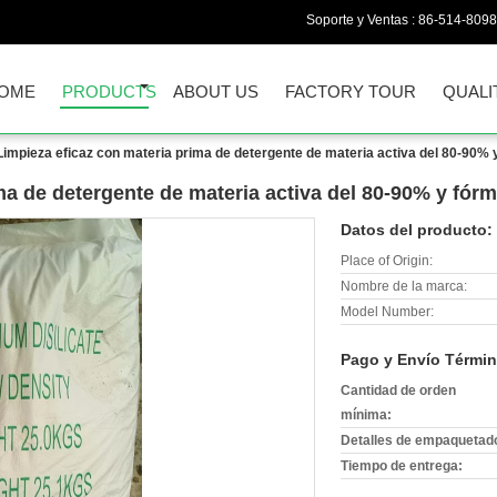
Soporte y Ventas :
86-514-809
OME
PRODUCTS
ABOUT US
FACTORY TOUR
QUALI
Limpieza eficaz con materia prima de detergente de materia activa del 80-90%
ma de detergente de materia activa del 80-90% y fó
Datos del producto:
Place of Origin:
Nombre de la marca:
Model Number:
Pago y Envío Términ
Cantidad de orden
mínima:
Detalles de empaquetad
Tiempo de entrega: