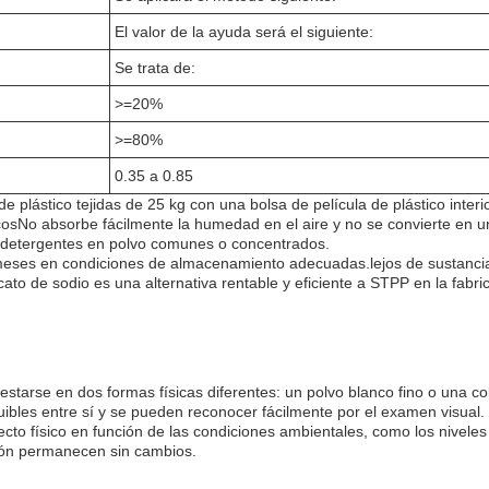
El valor de la ayuda será el siguiente:
Se trata de:
>=20%
>=80%
0.35 a 0.85
 plástico tejidas de 25 kg con una bolsa de película de plástico interio
osNo absorbe fácilmente la humedad en el aire y no se convierte en un
e detergentes en polvo comunes o concentrados.
2 meses en condiciones de almacenamiento adecuadas.lejos de sustanci
icato de sodio es una alternativa rentable y eficiente a STPP en la fabr
starse en dos formas físicas diferentes: un polvo blanco fino o una c
uibles entre sí y se pueden reconocer fácilmente por el examen visual.
cto físico en función de las condiciones ambientales, como los nivel
ión permanecen sin cambios.