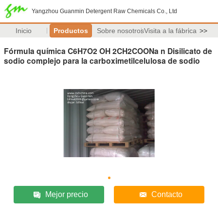
Yangzhou Guanmin Detergent Raw Chemicals Co., Ltd
Inicio
Productos
Sobre nosotros
Visita a la fábrica
>>
Fórmula química C6H7O2 OH 2CH2COONa n Disilicato de
sodio complejo para la carboximetilcelulosa de sodio
Mejor precio
Contacto