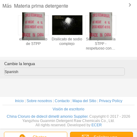
Materia prima detergente
Más
de grado
el mejor sustituto
Disilicato de sodio
Sustituyente de la
CSDS - 
rgente -
de STPP
complejo
STPP -
construc
cio y de
respetuoso con el
detergent
alidad
medio ambiente
contami
Cambie la lengua
Spanish
Inicio
|
Sobre nosotros
|
Contacto
|
Mapa del Sitio
|
Privacy Policy
Visión de escritorio
China Cloruro de didecil dimetil amonio Supplier.
Copyright © 2017 - 2026
Yangzhou Guanmin Detergent Raw Chemicals Co., Ltd.
All rights reserved. Developed by
ECER