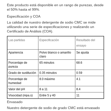
Este producto está disponible en un rango de purezas, desde
el 50% hasta el 99%.
Especificación y COA
La calidad de nuestro detergente de sodio CMC se mide
utilizando una serie de especificaciones y realizando un
Certificado de Análisis (COA).
Las partidas
Especificación
Resultado del
ensayo
Apariencia
Polvo blanco o amarillo
Se ajusta
claro
Porcentaje de
65 minutos
68.6
pureza
Grado de sustitución
0.35 minutos
0.59
Porcentaje de
8.0 máximo
4.1
humedad
Valor del pH
8 a 11
8.4
Visocidad (mpa.s)
Entre 5 y 40
11
Envasado
Nuestro detergente de sodio de grado CMC está envasado