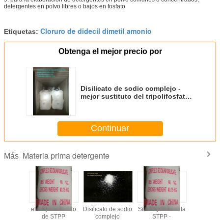
detergentes en polvo libres o bajos en fosfato
Cloruro de didecil dimetil amonio
Etiquetas:
Obtenga el mejor precio por
Disilicato de sodio complejo -
mejor sustituto del tripolifosfato
de sodio (STPP) - bajos precios
Continuar
Materia prima detergente
Más
de grado
el mejor sustituto
Disilicato de sodio
Sustituyente de la
CSDS - 
rgente -
de STPP
complejo
STPP -
construc