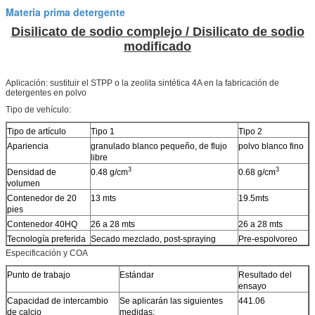
Materia prima detergente
Disilicato de sodio complejo / Disilicato de sodio
modificado
Aplicación: sustituir el STPP o la zeolita sintética 4A en la fabricación de
detergentes en polvo
Tipo de vehículo:
Tipo de artículo
Tipo 1
Tipo 2
Apariencia
granulado blanco pequeño, de flujo
polvo blanco fino
libre
3
3
Densidad de
0.48 g/cm
0.68 g/cm
volumen
Contenedor de 20
13 mts
19.5mts
pies
Contenedor 40HQ
26 a 28 mts
26 a 28 mts
Tecnología preferida
Secado mezclado, post-spraying
Pre-espolvoreo
Especificación y COA
Punto de trabajo
Estándar
Resultado del
ensayo
Capacidad de intercambio
Se aplicarán las siguientes
441.06
de calcio
medidas: