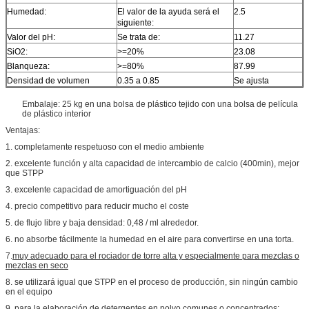
Humedad:
El valor de la ayuda será el
2.5
siguiente:
Valor del pH:
Se trata de:
11.27
SiO2:
>=20%
23.08
Blanqueza:
>=80%
87.99
Densidad de volumen
0.35 a 0.85
Se ajusta
Embalaje: 25 kg en una bolsa de plástico tejido con una bolsa de película
de plástico interior
Ventajas:
1. completamente respetuoso con el medio ambiente
2. excelente función y alta capacidad de intercambio de calcio (400min), mejor
que STPP
3. excelente capacidad de amortiguación del pH
4. precio competitivo para reducir mucho el coste
5. de flujo libre y baja densidad: 0,48 / ml alrededor.
6. no absorbe fácilmente la humedad en el aire para convertirse en una torta.
7.
muy adecuado para el rociador de torre alta y especialmente para mezclas o
mezclas en seco
8. se utilizará igual que STPP en el proceso de producción, sin ningún cambio
en el equipo
9. para la elaboración de detergentes en polvo comunes o concentrados;