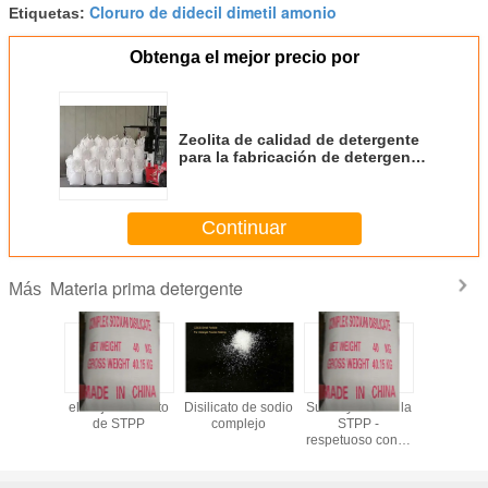
Cloruro de didecil dimetil amonio
Etiquetas:
Obtenga el mejor precio por
Zeolita de calidad de detergente
para la fabricación de detergente
en polvo, envasada en 1000 kg
por bolsa
Continuar
Materia prima detergente
Más
de grado
el mejor sustituto
Disilicato de sodio
Sustituyente de la
CSDS - 
rgente -
de STPP
complejo
STPP -
construc
cio y de
respetuoso con el
detergent
alidad
medio ambiente
contami