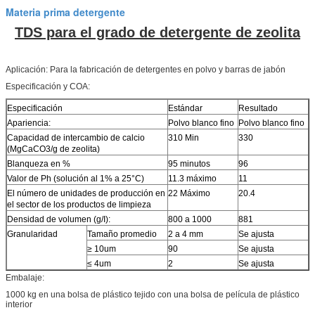
Materia prima detergente
TDS para el grado de detergente de zeolita
Aplicación: Para la fabricación de detergentes en polvo y barras de jabón
Especificación y COA:
Especificación
Estándar
Resultado
Apariencia:
Polvo blanco fino
Polvo blanco fino
Capacidad de intercambio de calcio
310 Min
330
(MgCaCO3/g de zeolita)
Blanqueza en %
95 minutos
96
Valor de Ph (solución al 1% a 25°C)
11.3 máximo
11
El número de unidades de producción en
22 Máximo
20.4
el sector de los productos de limpieza
Densidad de volumen (g/I):
800 a 1000
881
Granularidad
Tamaño promedio
2 a 4 mm
Se ajusta
≥ 10um
90
Se ajusta
≤ 4um
2
Se ajusta
Embalaje:
1000 kg en una bolsa de plástico tejido con una bolsa de película de plástico
interior