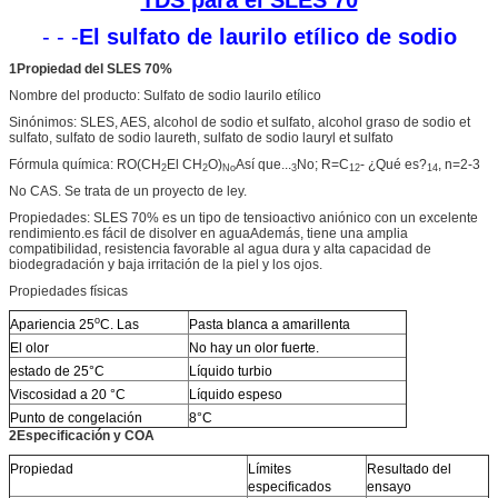
- - -
El sulfato de laurilo etílico de sodio
1Propiedad del SLES 70%
Nombre del producto: Sulfato de sodio laurilo etílico
Sinónimos: SLES, AES, alcohol de sodio et sulfato, alcohol graso de sodio et
sulfato, sulfato de sodio laureth, sulfato de sodio lauryl et sulfato
Fórmula química: RO(CH
El CH
O)
Así que...
No; R=C
- ¿Qué es?
, n=2-3
2
2
No
3
12
14
No CAS. Se trata de un proyecto de ley.
Propiedades: SLES 70% es un tipo de tensioactivo aniónico con un excelente
rendimiento.es fácil de disolver en aguaAdemás, tiene una amplia
compatibilidad, resistencia favorable al agua dura y alta capacidad de
biodegradación y baja irritación de la piel y los ojos.
Propiedades físicas
o
Apariencia 25
C. Las
Pasta blanca a amarillenta
El olor
No hay un olor fuerte.
estado de 25°C
Líquido turbio
Viscosidad a 20 °C
Líquido espeso
Punto de congelación
8°C
2Especificación y COA
Propiedad
Límites
Resultado del
especificados
ensayo