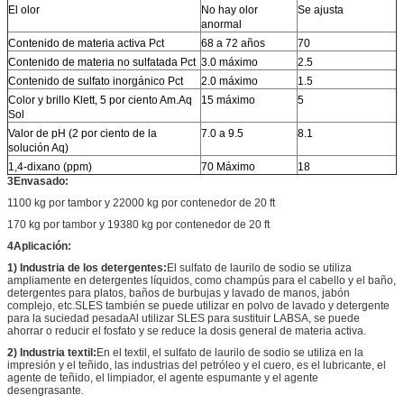
El olor
No hay olor
Se ajusta
anormal
Contenido de materia activa Pct
68 a 72 años
70
Contenido de materia no sulfatada Pct
3.0 máximo
2.5
Contenido de sulfato inorgánico Pct
2.0 máximo
1.5
Color y brillo Klett, 5 por ciento Am.Aq
15 máximo
5
Sol
Valor de pH (2 por ciento de la
7.0 a 9.5
8.1
solución Aq)
1,4-dixano (ppm)
70 Máximo
18
3Envasado:
1100 kg por tambor y 22000 kg por contenedor de 20 ft
170 kg por tambor y 19380 kg por contenedor de 20 ft
4Aplicación:
1) Industria de los detergentes:
El sulfato de laurilo de sodio se utiliza
ampliamente en detergentes líquidos, como champús para el cabello y el baño,
detergentes para platos, baños de burbujas y lavado de manos, jabón
complejo, etc.SLES también se puede utilizar en polvo de lavado y detergente
para la suciedad pesadaAl utilizar SLES para sustituir LABSA, se puede
ahorrar o reducir el fosfato y se reduce la dosis general de materia activa.
2) Industria textil:
En el textil, el sulfato de laurilo de sodio se utiliza en la
impresión y el teñido, las industrias del petróleo y el cuero, es el lubricante, el
agente de teñido, el limpiador, el agente espumante y el agente
desengrasante.