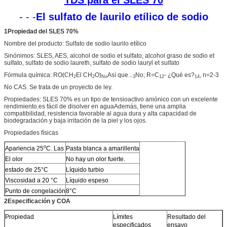
- - -
El sulfato de laurilo etílico de sodio
1Propiedad del SLES 70%
Nombre del producto: Sulfato de sodio laurilo etílico
Sinónimos: SLES, AES, alcohol de sodio et sulfato, alcohol graso de sodio et
sulfato, sulfato de sodio laureth, sulfato de sodio lauryl et sulfato
Fórmula química: RO(CH
El CH
O)
Así que...
No; R=C
- ¿Qué es?
, n=2-3
2
2
No
3
12
14
No CAS. Se trata de un proyecto de ley.
Propiedades: SLES 70% es un tipo de tensioactivo aniónico con un excelente
rendimiento.es fácil de disolver en aguaAdemás, tiene una amplia
compatibilidad, resistencia favorable al agua dura y alta capacidad de
biodegradación y baja irritación de la piel y los ojos.
Propiedades físicas
o
Apariencia 25
C. Las
Pasta blanca a amarillenta
El olor
No hay un olor fuerte.
estado de 25°C
Líquido turbio
Viscosidad a 20 °C
Líquido espeso
Punto de congelación
8°C
2Especificación y COA
Propiedad
Límites
Resultado del
especificados
ensayo