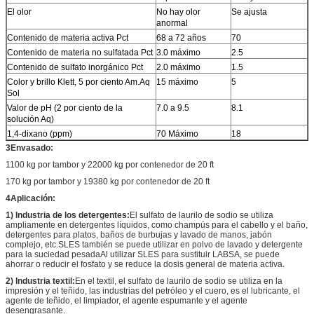
El olor
No hay olor
Se ajusta
anormal
Contenido de materia activa Pct
68 a 72 años
70
Contenido de materia no sulfatada Pct
3.0 máximo
2.5
Contenido de sulfato inorgánico Pct
2.0 máximo
1.5
Color y brillo Klett, 5 por ciento Am.Aq
15 máximo
5
Sol
Valor de pH (2 por ciento de la
7.0 a 9.5
8.1
solución Aq)
1,4-dixano (ppm)
70 Máximo
18
3Envasado:
1100 kg por tambor y 22000 kg por contenedor de 20 ft
170 kg por tambor y 19380 kg por contenedor de 20 ft
4Aplicación:
1) Industria de los detergentes:
El sulfato de laurilo de sodio se utiliza
ampliamente en detergentes líquidos, como champús para el cabello y el baño,
detergentes para platos, baños de burbujas y lavado de manos, jabón
complejo, etc.SLES también se puede utilizar en polvo de lavado y detergente
para la suciedad pesadaAl utilizar SLES para sustituir LABSA, se puede
ahorrar o reducir el fosfato y se reduce la dosis general de materia activa.
2) Industria textil:
En el textil, el sulfato de laurilo de sodio se utiliza en la
impresión y el teñido, las industrias del petróleo y el cuero, es el lubricante, el
agente de teñido, el limpiador, el agente espumante y el agente
desengrasante.