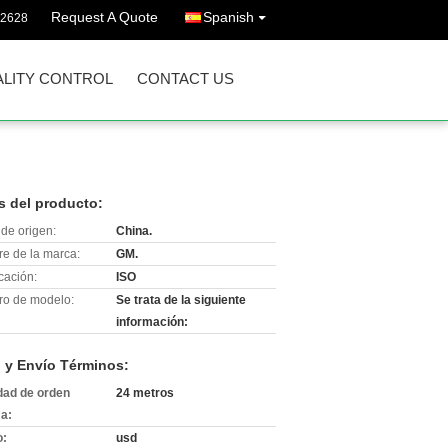
Request A Quote
Spanish
72628
LITY CONTROL
CONTACT US
s del producto:
de origen:
China.
e de la marca:
GM.
icación:
ISO
o de modelo:
Se trata de la siguiente
información:
 y Envío Términos:
dad de orden
24 metros
a:
o:
usd