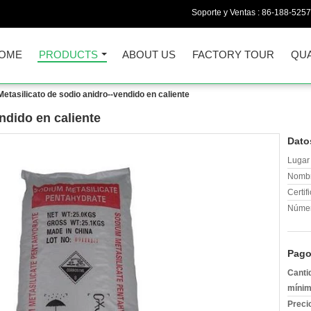
Soporte y Ventas :
86-188-525
OME
PRODUCTS
ABOUT US
FACTORY TOUR
QUA
Metasilicato de sodio anidro--vendido en caliente
ndido en caliente
Dato
Lugar 
Nombr
Certif
Númer
Pago
Canti
mínim
Preci