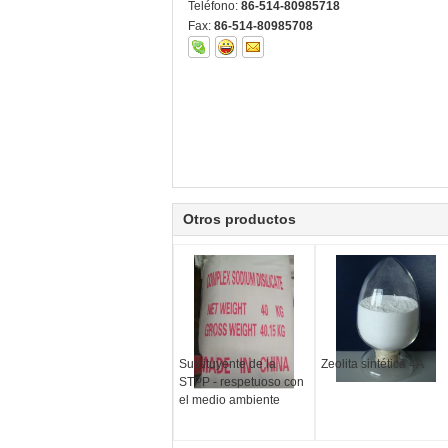
Teléfono:
86-514-80985718
Fax:
86-514-80985708
Otros productos
Sustituyente de la
Zeolita sintética 4A
STPP - respetuoso con
el medio ambiente