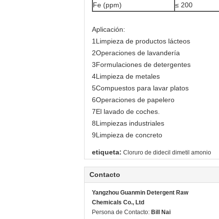
Fe (ppm)
≤ 200
Aplicación:
1Limpieza de productos lácteos
2Operaciones de lavandería
3Formulaciones de detergentes
4Limpieza de metales
5Compuestos para lavar platos
6Operaciones de papelero
7El lavado de coches.
8Limpiezas industriales
9Limpieza de concreto
etiqueta:
Cloruro de didecil dimetil amonio
Contacto
Yangzhou Guanmin Detergent Raw
Chemicals Co., Ltd
Persona de Contacto:
Bill Nai