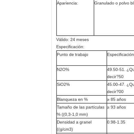
Apariencia:
Granulado o polvo b
Válido: 24 meses
Especificación:
Punto de trabajo
Especificación
N2O%
49.50-51. ¿Qu
decir?50
SiO2%
45.00-47. ¿Qu
decir?00
Blanqueza en %
≥ 85 años
Tamaño de las partículas
≥ 93 años
% ((0,3-1,0 mm)
Densidad a granel
0.98-1.35
((g/cm3)