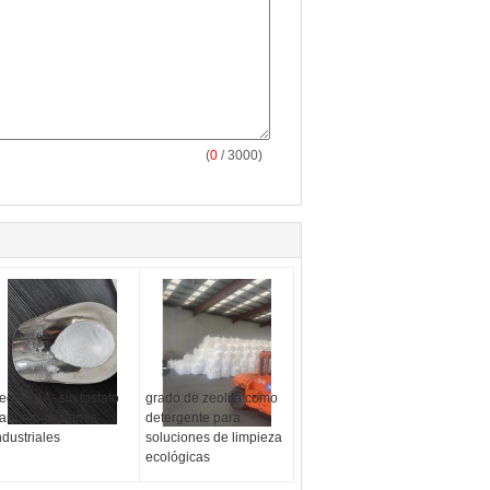
(
0
/ 3000)
eolita 4A- sin fosfato
grado de zeolita como
ara aplicaciones
detergente para
ndustriales
soluciones de limpieza
ecológicas