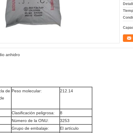
Detal
Tiemp
Condi
Capac
dio anhidro
cla de
Peso molecular:
212.14
 de
Clasificación peligrosa:
8
Número de la ONU:
3253
Grupo de embalaje:
El artículo