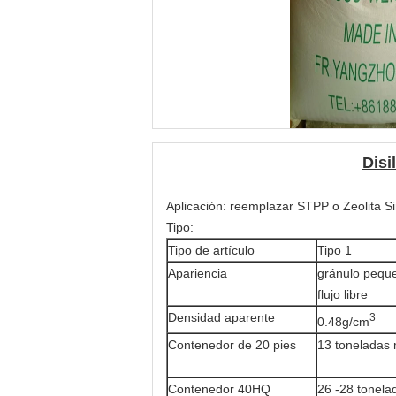
Disi
Aplicación: reemplazar STPP o Zeolita Si
Tipo:
Tipo de artículo
Tipo 1
Apariencia
gránulo peque
flujo libre
Densidad aparente
3
0.48g/cm
Contenedor de 20 pies
13 toneladas 
Contenedor 40HQ
26 -28 tonela