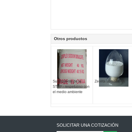
Otros productos
Sustituyente de la
Zeolita sintética 4A
STPP - respetuoso con
el medio ambiente
SOLICITAR UNA COTIZACIÓN