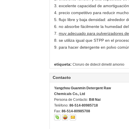
3. excelente capacidad de amortiguación
4. precio competitivo para reducir mucho
5. flujo libre y baja densidad: alrededor 
6. no absorbe fácilmente la humedad del 
7.
muy adecuado para pulverizadores de 
8. se utiliza igual que STPP en el proce
9. para hacer detergente en polvo común 
etiqueta:
Cloruro de didecil dimetil amonio
Contacto
Yangzhou Guanmin Detergent Raw
Chemicals Co., Ltd
Persona de Contacto:
Bill Nai
Teléfono:
86-514-80985718
Fax:
86-514-80985708