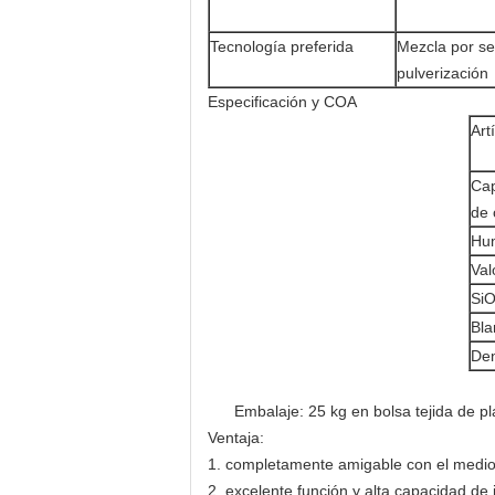
Tecnología preferida
Mezcla por se
pulverización
Especificación y COA
Art
Cap
de 
Hu
Val
SiO
Bla
Den
Embalaje: 25 kg en bolsa tejida de plá
Ventaja:
1. completamente amigable con el medi
2. excelente función y alta capacidad de