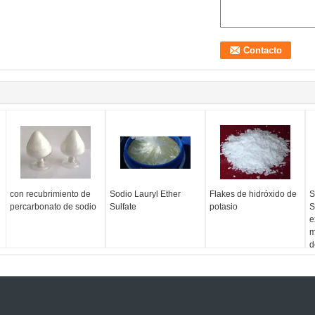
con recubrimiento de
Sodio Lauryl Ether
Flakes de hidróxido de
S
percarbonato de sodio
Sulfate
potasio
S
e
m
d