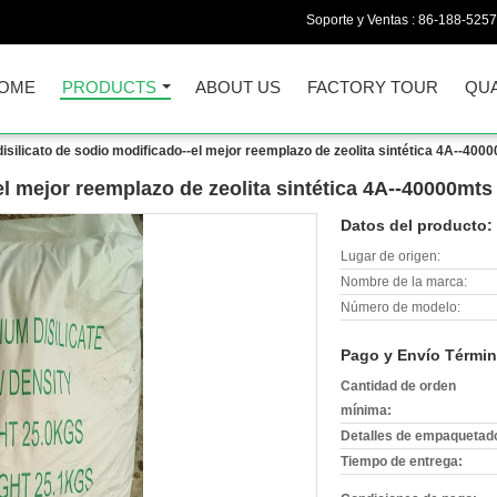
Soporte y Ventas :
86-188-525
OME
PRODUCTS
ABOUT US
FACTORY TOUR
QUA
disilicato de sodio modificado--el mejor reemplazo de zeolita sintética 4A--400
el mejor reemplazo de zeolita sintética 4A--40000mts
Datos del producto:
Lugar de origen:
Nombre de la marca:
Número de modelo:
Pago y Envío Términ
Cantidad de orden
mínima:
Detalles de empaquetad
Tiempo de entrega: