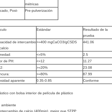
métricas
cado, Post-
Pre-pulverización
ículo
Estándar
Resultado de la
prueba
acidad de intercambio
>=400 mgCaCO3/gCSDS
441.06
calcio
medad:
<=5%
2.5
or de PH:
<=12
11.27
2:
>=20%
23.08
ncura:
>=80%
87.99
sidad aparente
0.35-0.85
Conforme
stico con bolsa interior de película de plástico
o ambiente
 intercambio de calcio (400min), mejor que STPP