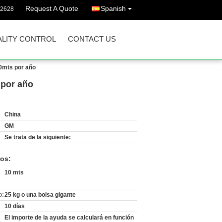
Request A Quote
Spanish
72628
LITY CONTROL
CONTACT US
00mts por año
 por año
China
GM
Se trata de la siguiente:
os:
10 mts
o:
25 kg o una bolsa gigante
10 días
El importe de la ayuda se calculará en función