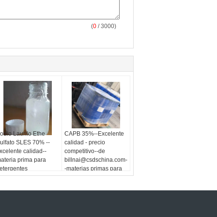
(
0
/ 3000)
odio Laurilo Ethe
CAPB 35%--Excelente
ulfato SLES 70% --
calidad - precio
xcelente calidad--
competitivo--de
ateria prima para
billnai@csdschina.com-
etergentes
-materias primas para
detergentes