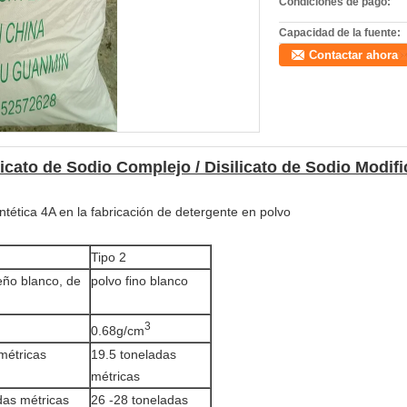
Condiciones de pago:
Capacidad de la fuente:
Contactar ahora
licato de Sodio Complejo / Disilicato de Sodio Modif
ntética 4A en la fabricación de detergente en polvo
Tipo 2
ño blanco, de
polvo fino blanco
3
0.68g/cm
métricas
19.5 toneladas
métricas
das métricas
26 -28 toneladas