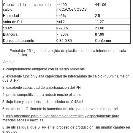
Capacidad de intercambio de
>=400
441.06
calcio
mgCaCO3/gCSDS
Humedad:
<=5%
2.5
Valor de PH:
<=12
11.27
SiO2:
>=20%
23.08
Blancura:
>=80%
87.99
Densidad aparente
0.35-0.85
Conforme
Embalaje: 25 kg en bolsa tejida de plástico con bolsa interior de película
de plástico
Ventaja:
1. completamente amigable con el medio ambiente
2. excelente función y alta capacidad de intercambio de calcio (400min), mejor
que STPP
3. excelente capacidad de amortiguación del PH
4. precio competitivo para reducir mucho el costo
5. flujo libre y baja densidad: alrededor de 0.48/ml.
6. no absorbe fácilmente la humedad del aire para convertirse en pastel.
7.
muy adecuado para pulverizadores de torre alta y especialmente para
mezclas secas o mezclas
8. se utiliza igual que STPP en el proceso de producción, sin ningún cambio en
el equipo