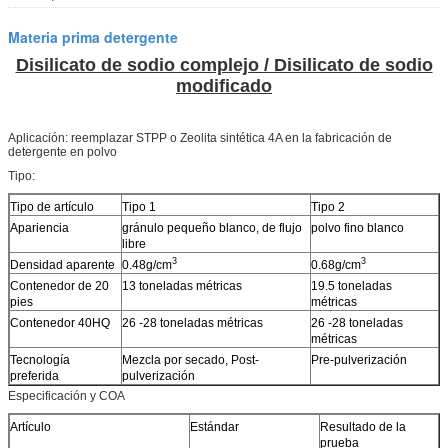
Materia prima detergente
Disilicato de sodio complejo / Disilicato de sodio
modificado
Aplicación: reemplazar STPP o Zeolita sintética 4A en la fabricación de
detergente en polvo
Tipo:
Tipo de artículo
Tipo 1
Tipo 2
Apariencia
gránulo pequeño blanco, de flujo
polvo fino blanco
libre
3
3
Densidad aparente
0.48g/cm
0.68g/cm
Contenedor de 20
13 toneladas métricas
19.5 toneladas
pies
métricas
Contenedor 40HQ
26 -28 toneladas métricas
26 -28 toneladas
métricas
Tecnología
Mezcla por secado, Post-
Pre-pulverización
preferida
pulverización
Especificación y COA
Artículo
Estándar
Resultado de la
prueba