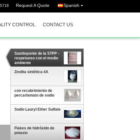
Request A Quote
Spanish
85718
LITY CONTROL
CONTACT US
Sustituyente de la STPP -
respetuoso con el medio
ambiente
Zeolita sintética 4A
con recubrimiento de
percarbonato de sodio
Sodio Lauryl Ether Sulfate
Flakes de hidróxido de
potasio