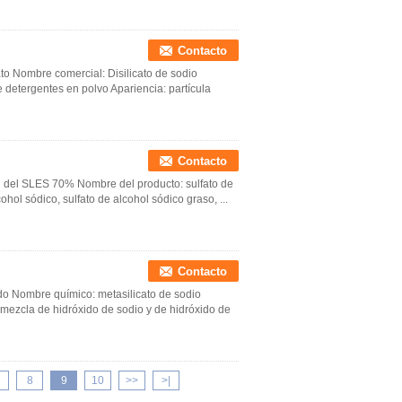
Contacto
ato Nombre comercial: Disilicato de sodio
e detergentes en polvo Apariencia: partícula
Contacto
ad del SLES 70% Nombre del producto: sulfato de
ohol sódico, sulfato de alcohol sódico graso, ...
Contacto
do Nombre químico: metasilicato de sodio
 mezcla de hidróxido de sodio y de hidróxido de
8
9
10
>>
>|