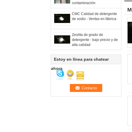
contaminación
M
CMC Calidad de detergente
de sodio - Ventas en fábrica
Zeolita de grado de
detergente - bajo precio y de
alta calidad
Estoy en línea para chatear
ahora