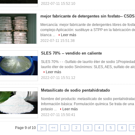
2022-07-11 15:52:10
mejor fabricante de detergentes sin fosfato-- CSDS
Mercancía: mejor fabricante de detergentes libres de fosf
complejo Aplicación: sustituye a STPP en la fabricación d
blanca ...
Leer más
2022-07-11 15:51:38
SLES 70% -- vendido en caliente
SLES 70% - - -Sulfato de laurilo éter de sodio 1Propied
laurilo éter de sodio Sinónimos: SLES, AES, sulfato de alc
Leer más
2022-07-11 15:51:12
Metasilicato de sodio pentahidratado
Nombre del producto: metasilicato de sodio pentahidrata
Información básica: Formulación química Se trata de una
potasio ...
Leer más
2022-07-11 15:50:41
Page 9 of 10
|<
<<
1
2
3
4
5
6
7