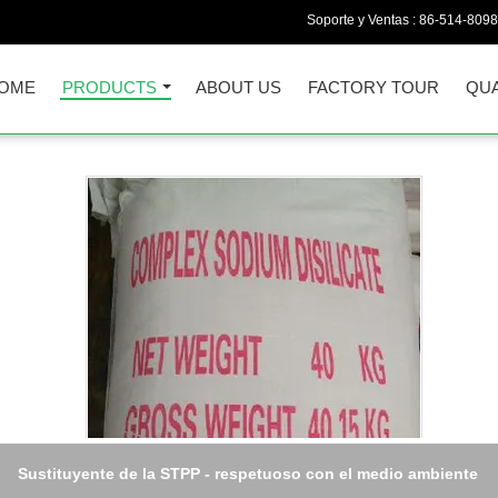
Soporte y Ventas :
86-514-809
OME
PRODUCTS
ABOUT US
FACTORY TOUR
QUA
Sustituyente de la STPP - respetuoso con el medio ambiente