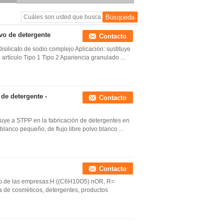
vo de detergente
Contacto
silicato de sodio complejo Aplicación: sustituye
artículo Tipo 1 Tipo 2 Apariencia granulado ...
de detergente -
Contacto
ituye a STPP en la fabricación de detergentes en
blanco pequeño, de flujo libre polvo blanco ...
Contacto
caso de las empresas:H ((C6H10O5) nOR, R=
a de cosméticos, detergentes, productos