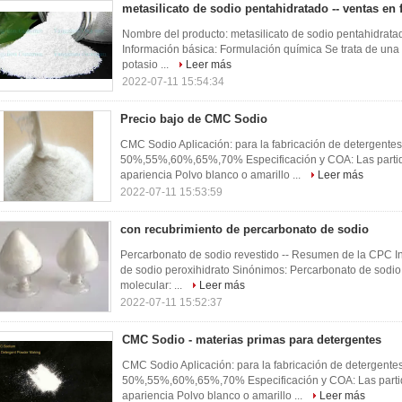
metasilicato de sodio pentahidratado -- ventas en 
Nombre del producto: metasilicato de sodio pentahidrata
Información básica: Formulación química Se trata de una
potasio ...
Leer más
2022-07-11 15:54:34
Precio bajo de CMC Sodio
CMC Sodio Aplicación: para la fabricación de detergentes
50%,55%,60%,65%,70% Especificación y COA: Las partid
apariencia Polvo blanco o amarillo ...
Leer más
2022-07-11 15:53:59
con recubrimiento de percarbonato de sodio
Percarbonato de sodio revestido -- Resumen de la CPC I
de sodio peroxihidrato Sinónimos: Percarbonato de sodi
molecular: ...
Leer más
2022-07-11 15:52:37
CMC Sodio - materias primas para detergentes
CMC Sodio Aplicación: para la fabricación de detergente
50%,55%,60%,65%,70% Especificación y COA: Las partid
apariencia Polvo blanco o amarillo ...
Leer más