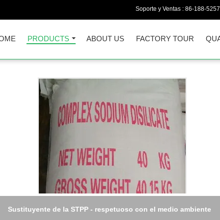
Soporte y Ventas :
86-188-525
OME
PRODUCTS
ABOUT US
FACTORY TOUR
QUA
Sustituyente de la STPP - respetuoso con el medio ambiente