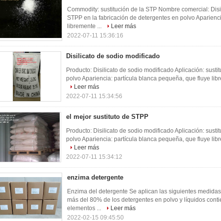
Commodity: sustitución de la STP Nombre comercial: Disil
STPP en la fabricación de detergentes en polvo Aparienci
libremente ...
Leer más
2022-07-11 15:36:16
Disilicato de sodio modificado
Producto: Disilicato de sodio modificado Aplicación: sust
polvo Apariencia: partícula blanca pequeña, que fluye lib
Leer más
2022-07-11 15:34:56
el mejor sustituto de STPP
Producto: Disilicato de sodio modificado Aplicación: sust
polvo Apariencia: partícula blanca pequeña, que fluye lib
Leer más
2022-07-11 15:34:12
enzima detergente
Enzima del detergente Se aplican las siguientes medida
más del 80% de los detergentes en polvo y líquidos cont
elementos ...
Leer más
2022-02-15 09:45:50