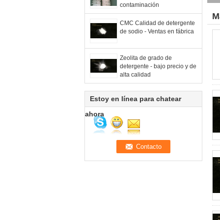
contaminación
M
CMC Calidad de detergente
de sodio - Ventas en fábrica
Zeolita de grado de
detergente - bajo precio y de
alta calidad
Estoy en línea para chatear
ahora