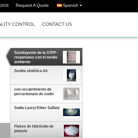
Request A Quote
Spanish
72628
LITY CONTROL
CONTACT US
Sustituyente de la STPP -
respetuoso con el medio
ambiente
Zeolita sintética 4A
con recubrimiento de
percarbonato de sodio
Sodio Lauryl Ether Sulfate
Flakes de hidróxido de
potasio